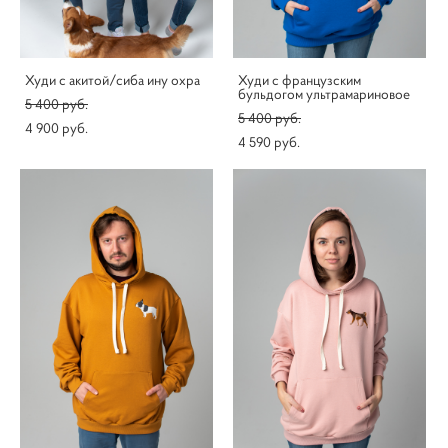
Худи с акитой/сиба ину охра
Худи с французским
бульдогом ультрамариновое
5 400 pуб.
5 400 pуб.
4 900 pуб.
4 590 pуб.