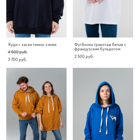
Худи с хаски темно-синее
Футболка трикотаж белая с
французским бульдогом
4 500 pуб.
2 500 pуб.
3 700 pуб.