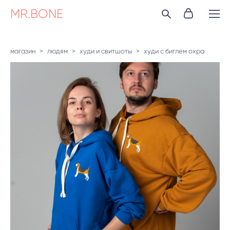
MR.BONE
магазин
>
людям
>
худи и свитшоты
>
худи с биглем охра