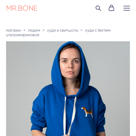
MR.BONE
магазин
>
людям
>
худи и свитшоты
>
худи с биглем
ультрамариновое