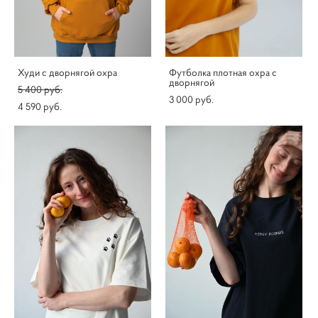
Худи с дворнягой охра
Футболка плотная охра с
дворнягой
5 400 pуб.
3 000 pуб.
4 590 pуб.