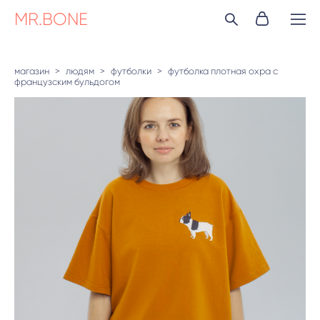
MR.BONE
магазин
>
людям
>
футболки
>
футболка плотная охра с
французским бульдогом