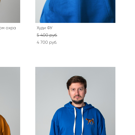
гом охра
Худи ФУ
5 400 pуб.
4 700 pуб.