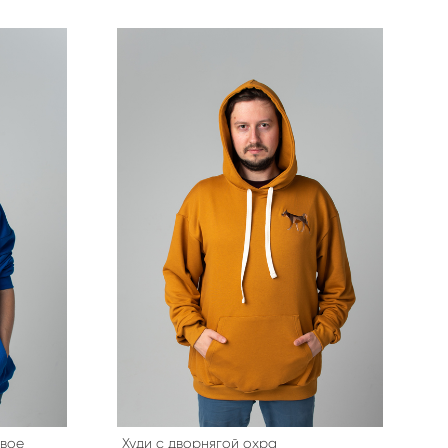
овое
Худи с дворнягой охра