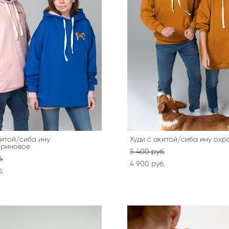
китой/сиба ину
Худи с акитой/сиба ину охр
ариновое
5 400 pуб.
.
4 900 pуб.
.