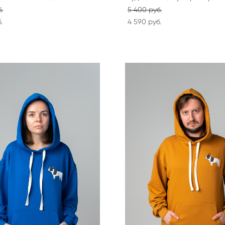
.
5 400 pуб.
.
4 590 pуб.