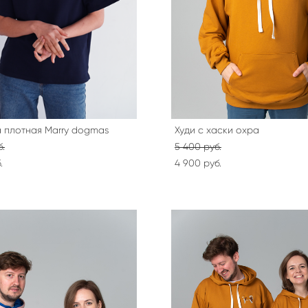
 плотная Marry dogmas
Худи с хаски охра
б.
5 400 pуб.
.
4 900 pуб.