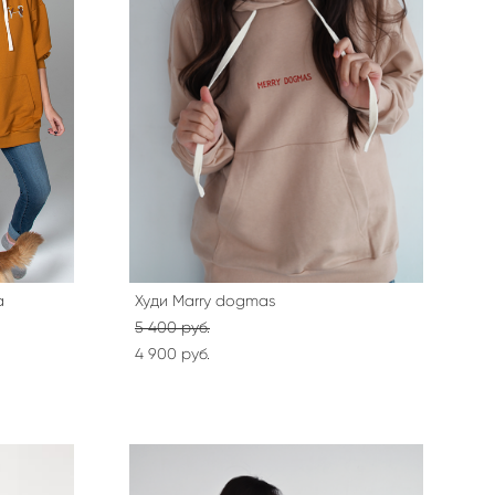
а
Худи Marry dogmas
5 400 pуб.
4 900 pуб.