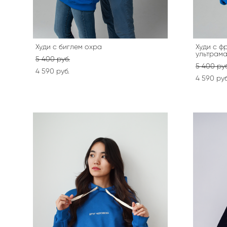
Худи с биглем охра
Худи с ф
ультрам
5 400 pуб.
5 400 pуб
4 590 pуб.
4 590 pуб