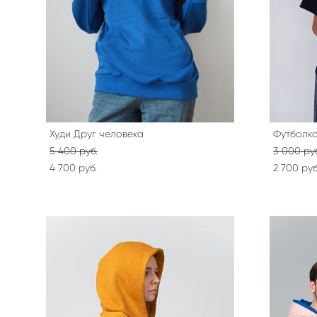
Худи Друг человека
Футболка
5 400 pуб.
3 000 pу
4 700 pуб.
2 700 pуб