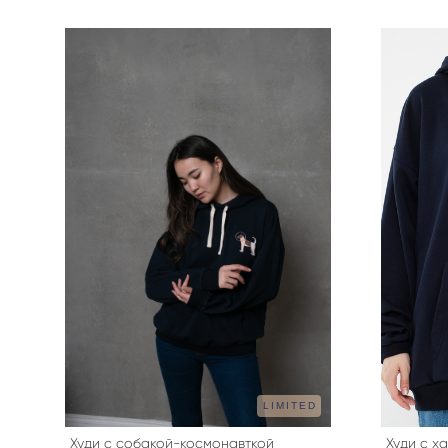
LIMITED
Худи с собакой-космонавткой
Худи с х