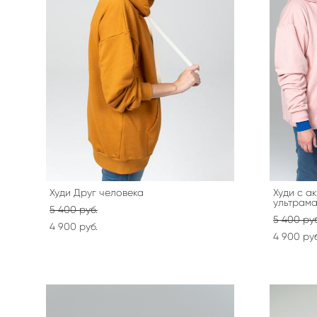
Худи Друг человека
Худи с а
ультрам
5 400 pуб.
5 400 pуб
4 900 pуб.
4 900 pуб