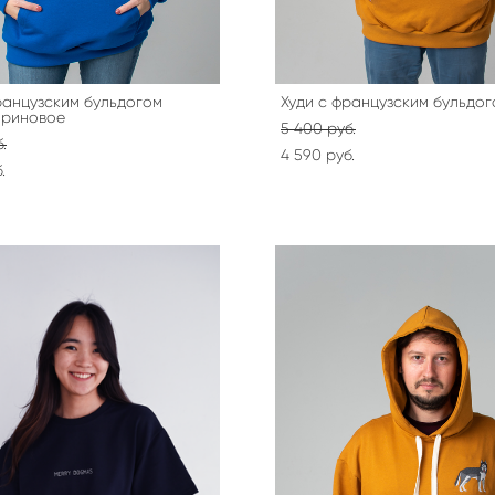
ранцузским бульдогом
Худи с французским бульдо
ариновое
5 400 pуб.
.
4 590 pуб.
.