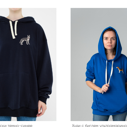
аски темно-синее
Худи с биглем ультрамарин