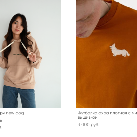
ppy new dog
Футболка охра плотная с м
вышивкой
.
3 000 pуб.
.