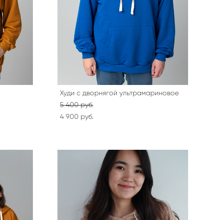
Худи с дворнягой ультрамариновое
5 400 pуб.
4 900 pуб.