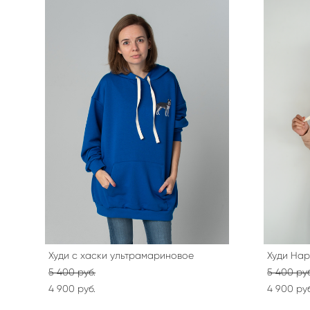
Худи с хаски ультрамариновое
Худи Ha
5 400 pуб.
5 400 pуб
4 900 pуб.
4 900 pуб